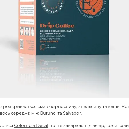
о розкривається смак чорносливу, апельсину та квітів. Во
щось середнє між Burundi та Salvador.
ується
Colombia Decaf
, то її я заварюю під вечір, коли ка