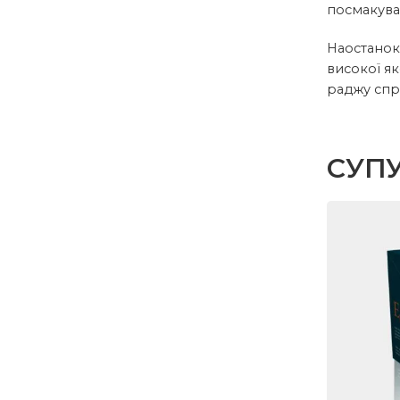
посмакуват
Наостанок 
високої як
раджу спр
СУПУ