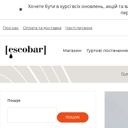
Хочете бути в курсі всіх оновлень, акцій та
пер
Про нас
Оплата та доставка
Часті питання
Магазин
Гуртові постачання
Го
Пошук
ПОШУК