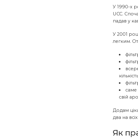
У 1990-х р
UCC. Споча
падав у ка
У 2001 ро
легким. От
фільт
філь
всере
кількіс
фільт
саме
свій аро
Додам ціка
два на всі
Як пр