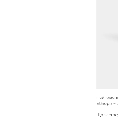
якій класн
Ethiopia
– 
Що ж стос