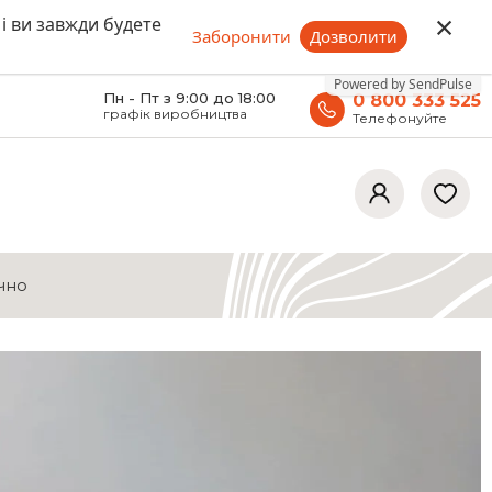
×
 і ви завжди будете
Заборонити
Дозволити
Powered by SendPulse
Пн - Пт з 9:00 до 18:00
0 800 333 525
графік виробництва
Телефонуйте
ічно