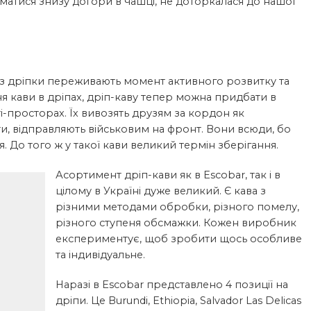
іматися знизу догори в чашці, не доторкалася до нашої
араз дріпки переживають момент активного розвитку та
ня кави в дріпах, дріп-каву тепер можна придбати в
юті-просторах. Їх вивозять друзям за кордон як
ти, відправляють військовим на фронт. Вони всюди, бо
. До того ж у такої кави великий термін зберігання.
Асортимент дріп-кави як в Escobar, так і в
цілому в Україні дуже великий. Є кава з
різними методами обробки, різного помелу,
різного ступеня обсмажки. Кожен виробник
експериментує, щоб зробити щось особливе
та індивідуальне.
Наразі в Escobar представлено 4 позиції на
дріпи. Це Burundi, Ethiopia, Salvador Las Delicas