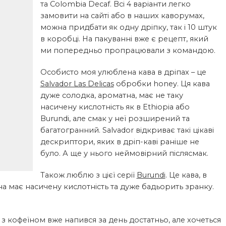
та Colombia Decaf. Всі 4 варіанти легко
замовити на сайті або в наших каворумах,
можна придбати як одну дріпку, так і 10 штук
в коробці. На пакуванні вже є рецепт, який
ми попередньо пропрацювали з командою.
Особисто моя улюблена кава в дріпах – це
Salvador Las Delicas
обробки honey. Ця кава
дуже солодка, ароматна, має не таку
насичену кислотність як в Ethiopia або
Burundi, але смак у неї розширений та
багатогранний. Salvador відкриває такі цікаві
дескриптори, яких в дріп-каві раніше не
було. А ще у нього неймовірний післясмак.
Також люблю з цієї серії
Burundi
. Це кава, в
на має насичену кислотність та дуже бадьорить зранку.
ви з кофеїном вже напився за день достатньо, але хочеться