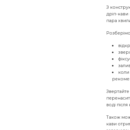
З констру
дріп-кави 
пара хвили
Розберімо
відкр
зверх
фікс
залив
коли 
рекомен
Звертайте 
перенасит
воді після
Також можн
кави отри