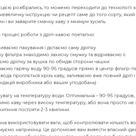
кцією розібрались, то можемо переходити до технології 
невеличку інструкцію чи рецепт саме до того сорту, який
н і ви заварите смачну каву з мінімум зусиль.
 процес роботи з дріп-кавою поетапно:
иваємо пакування і дістаємо саму дріпку
у фільтра знаходимо захисну смужку та відриваємо її
уємо дріпку за вушка по обидві сторони чашки
аємо гарячу воду 90-95 градусів прямо в центр фільтр-п
вода проллється крізь каву, заливаємо вже повний дріп і
дацій виробника або ваших уподобань)
увагу на температуру води. Оптимальна – 90-95 градусів,
имо каву через високу температуру, або вона просто не з
 кипіння постояти 2-3 хвилини.
а використовувати ваги, щоб контролювати кількість вод
муємо наприкінці. Це допоможе вам вивести власний ідеа