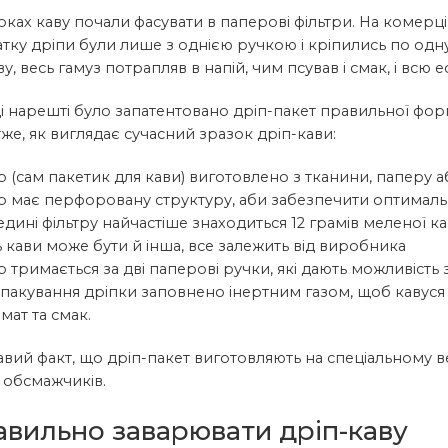
оках каву почали фасувати в паперові фільтри. На комерц
тку дріпи були лише з однією ручкою і кріпились по одну
ву, весь гамуз потрапляв в напій, чим псував і смак, і всю 
ці нарешті було запатентовано дріп-пакет правильної фор
же, як виглядає сучасний зразок дріп-кави:
р (сам пакетик для кави) виготовлено з тканини, паперу аб
тр має перфоровану структуру, аби забезпечити оптималь
дині фільтру найчастіше знаходиться 12 грамів меленої ка
ть кави може бути й інша, все залежить від виробника
р тримається за дві паперові ручки, які дають можливість
 пакування дріпки заповнено інертним газом, щоб кавуся
мат та смак.
вий факт, що дріп-пакет виготовляють на спеціальному верст
х обсмажчиків.
авильно заварювати дріп-каву