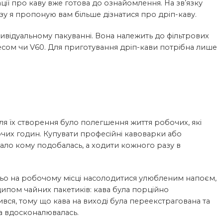
ації про каву вже готова до ознайомлення. На звʼязку
зу я пропоную вам більше дізнатися про дріп-каву.
ндивідуальному пакуванні. Вона належить до фільтрових
сом чи V60. Для приготування дріп-кави потрібна лише
ля їх створення було полегшення життя робочих, які
чих годин. Купувати професійні кавоварки або
ло кому подобалась, а ходити кожного разу в
ьо на робочому місці насолодитися улюбленим напоєм,
пом чайних пакетиків: кава була порційно
ся, тому що кава на виході була переекстрагована та
та вдосконалювалась.