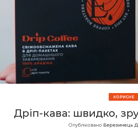
КОРИСНЕ
Дріп-кава: швидко, зру
Опубліковано
Березинець 