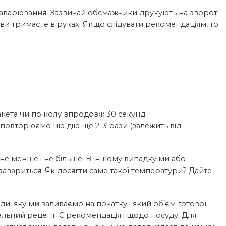
заварювання. Зазвичай обсмажчики друкують на звороті
 ви тримаєте в руках. Якщо слідувати рекомендаціям, то
акета чи по колу впродовж 30 секунд
 повторюємо цю дію ще 2-3 рази (залежить від
 не менше і не більше. В іншому випадку ми або
авариться. Як досягти саме такої температури? Дайте
и, яку ми заливаємо на початку і який обʼєм готової
льний рецепт. Є рекомендація і щодо посуду. Для