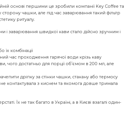
ійній основі першими це зробили компанії Key Coffee та
 сторону чашки, але під час заварювання такий фільтр
естетику ритуалу.
ми і заварювання швидкої кави стало дійсно зручним і
о їх комбінації
ний час проходження гарячої води крізь каву
ви, чого достатньо для порції обʼємом в 200 мл, але
 зачепити дріпку за стінки чашки, стакану або термосу
 не контактувала з киснем та якомога довше тримала
аті. Їх не так багато в Україні, а в Києві взагалі один-