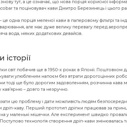
 знову тут, а це означає, що нова порція корисної інформ
scobar та поціновувач кави Дмитро Березинець і цього ра
– це одна порція меленої кави в паперовому фільтрі та і
аварювання, але має дуже велику перевагу перед аеропре
ряча вода, ніяких додаткових девайсів.
 історії
ки світ побачив ще в 1950-х роках в Японії. Поштовхом д
акувати улюбленим напоєм без втрати дорогоцінних робо
и тоді ще було дорогим задоволенням, розчинна кава ма
 кавʼярню – довго та незручно.
язати цю проблему і дати можливість людям безпосередн
 дріп-каву. Перший прототип дріпки працював за принци
на у маленькі мішечки. Але експеримент швидко провалив
 Поступово технологія створення дріп-кави змінювалась 