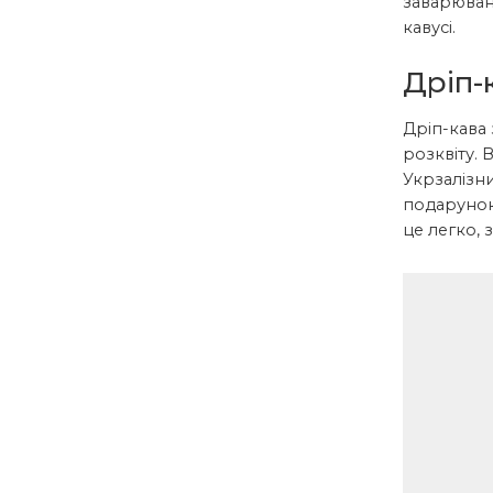
заварюванн
кавусі.
Дріп-
Дріп-кава 
розквіту. 
Укрзалізни
подарунок 
це легко, 