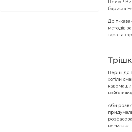
Привіт! Ви
бариста E
Дріп-кава
методів з
тара та га
Трішки
Перші дріп
хотіли см
кавомашин
найближчу
Аби розв’
придумали
розфасова
несмачна.