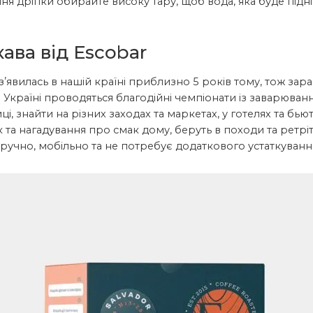
я дріпки обирайте високу тару, щоб вода, яка буде підн
кава від Escobar
зʼявилась в нашій країні приблизно 5 років тому, тож з
В Україні проводяться благодійні чемпіонати із заварюван
ці, знайти на різних заходах та маркетах, у готелях та бь
та нагадування про смак дому, беруть в походи та ретрі
зручно, мобільно та не потребує додаткового устаткування