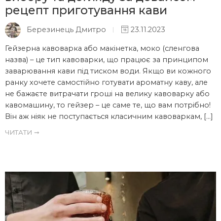
рецепт приготування кави
Березинець Дмитро
23.11.2023
Гейзерна кавоварка або макінетка, моко (сленгова
назва) – це тип кавоварки, що працює за принципом
заварювання кави під тиском води. Якщо ви кожного
ранку хочете самостійно готувати ароматну каву, але
не бажаєте витрачати гроші на велику кавоварку або
кавомашину, то гейзер – це саме те, що вам потрібно!
Він аж ніяк не поступається класичним кавоваркам, […]
ЧИТАТИ ➞