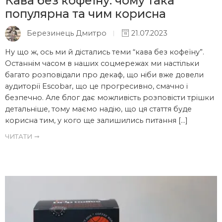
Кава без кофеїну: чому така
популярна та чим корисна
Березинець Дмитро
21.07.2023
Ну що ж, ось ми й дістались теми “кава без кофеїну”.
Останнім часом в наших соцмережах ми настільки
багато розповідали про декаф, що ніби вже довели
аудиторії Escobar, що це прогресивно, смачно і
безпечно. Але блог дає можливість розповісти трішки
детальніше, тому маємо надію, що ця стаття буде
корисна тим, у кого ще залишились питання […]
ЧИТАТИ ➞