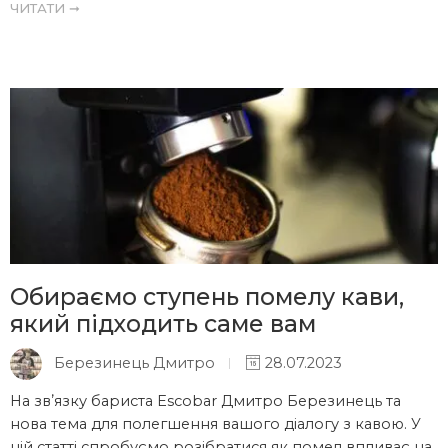
ЧИТАТИ ➞
Обираємо ступень помелу кави,
який підходить саме вам
Березинець Дмитро
28.07.2023
На звʼязку бариста Escobar Дмитро Березинець та
нова тема для полегшення вашого діалогу з кавою. У
цій статті спробуємо розібратися як помел впливає на