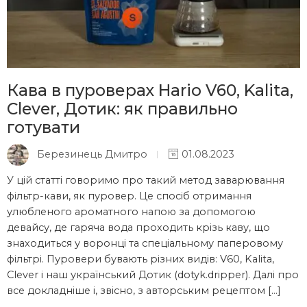
Кава в пуроверах Hario V60, Kalita,
Clever, Дотик: як правильно
готувати
Березинець Дмитро
01.08.2023
У цій статті говоримо про такий метод заварювання
фільтр-кави, як пуровер. Це спосіб отримання
улюбленого ароматного напою за допомогою
девайсу, де гаряча вода проходить крізь каву, що
знаходиться у воронці та спеціальному паперовому
фільтрі. Пуровери бувають різних видів: V60, Kalita,
Clever і наш український Дотик (dotyk.dripper). Далі про
все докладніше і, звісно, з авторським рецептом […]