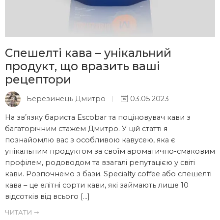
Спешелті кава – унікальний
продукт, що вразить ваші
рецептори
Березинець Дмитро
03.05.2023
На звʼязку бариста Escobar та поціновувач кави з
багаторічним стажем Дмитро. У цій статті я
познайомлю вас з особливою кавусею, яка є
унікальним продуктом за своїм ароматично-смаковим
профілем, родоводом та взагалі репутацією у світі
кави. Розпочнемо з бази. Specialty coffee або спешелті
кава – це елітні сорти кави, які займають лише 10
відсотків від всього […]
ЧИТАТИ ➞