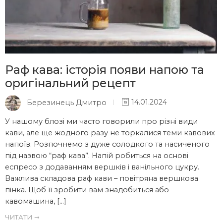
Раф кава: історія появи напою та
оригінальний рецепт
Березинець Дмитро
14.01.2024
У нашому блозі ми часто говорили про різні види
кави, але ще жодного разу не торкалися теми кавових
напоїв. Розпочнемо з дуже солодкого та насиченого
під назвою “раф кава”. Напій робиться на основі
еспресо з додаванням вершків і ванільного цукру.
Важлива складова раф кави – повітряна вершкова
пінка. Щоб її зробити вам знадобиться або
кавомашина, […]
ЧИТАТИ ➞