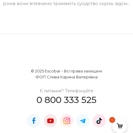
років вони впевнено тримають сусідство скрізь: вдома
на вашій кухні, в меню закладів харчування, в
стильових сучасних кавʼярнях та чайних. Це
антистресові напої, які хоча б на декілька хвилин
заспокоюють та уповільнюють людину, фіксують її в […]
© 2025 Escobar - Всі права захищені
ФОП Слива Карина Валеріївна
Є питання? Телефонуйте
0 800 333 525
0