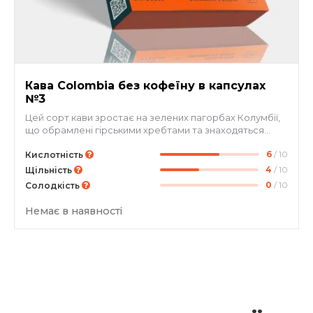
Кава Colombia без кофеїну в капсулах
№3
Цей сорт кави зростає на зелених пагорбах Колумбії,
що обрамлені гірськими хребтами та знаходяться
поблизу вулкана Nevado del Huila. Декаф вирізняється
6
/ 10
своїм вишуканим смаком та насиченими нотками
Кислотність
мигдалю, шоколаду, підкресленими ніжною
4
/ 10
Щільність
кислотністю сливи. Для вашої зручності ми випустили
0
/ 10
Солодкість
цей сорт у зручних капсулах, які підходять для
кавоварок Nespresso. Зазначимо, що кава пройшла
Немає в наявності
спеціальну процедуру з видалення кофеїну з зерна.