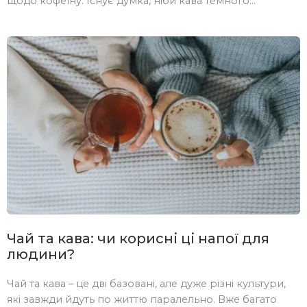
щодо кофеїну. Існує думка, ніби кава темного
обсмаження бадьорить людину набагато краще, ніж та,
що приготована з більш світлих зерен. Розібратися в
цьому питанні колись захотіла і Джульєт Хан —
головний обсмажувальник в UC Davis Coffee Center. Це
перший мультидисциплінарний центр […]
Чай та кава: чи корисні ці напої для
людини?
Чай та кава – це дві базовані, але дуже різні культури,
які завжди йдуть по життю паралельно. Вже багато