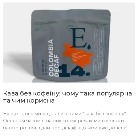
Кава без кофеїну: чому така популярна
та чим корисна
Ну що ж, ось ми й дістались теми “кава без кофеїну”.
Останнім часом в наших соцмережах ми настільки
багато розповідали про декаф, що ніби вже довели
аудиторії Escobar, що це прогресивно, смачно і