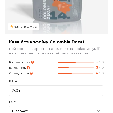
4.8 (21 відгуків)
Кава без кофеїну Colombia Decaf
Цей сорт кави зростає на зелених пагорбах Колумбії,
що обрамлені гірськими хребтами та знаходяться
поблизу вулкана Nevado del Huila. Декаф вирізняється
5
/ 10
своїм вишуканим смаком та насиченими нотками
Кислотність
мигдалю, шоколаду, підкресленими ніжною
3
/ 10
Щільність
кислотністю сливи. Завдяки природному процесу
4
/ 10
Солодкість
обробки Sugarcane EA Decaf ми отримуємо каву з
багатим ароматом і насиченим смаком, при цьому без
ВАГА
зайвого вмісту кофеїну.
ПОМЕЛ