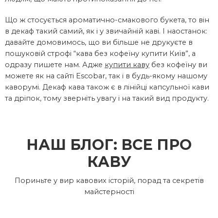
Що ж стосується ароматично-смакового букета, то він
в декаф такий самий, як і у звичайній каві. І наостанок:
давайте домовимось, що ви більше не друкуєте в
пошуковій строфі “кава без кофеїну купити Київ”, а
одразу пишете нам. Адже
купити каву
без кофеїну ви
можете як на сайті Escobar, так і в будь-якому нашому
каворумі. Декаф кава також є в лінійці капсульної кави
та дріпок, тому зверніть увагу і на такий вид продукту.
НАШ БЛОГ: ВСЕ ПРО
КАВУ
Пориньте у вир кавових історій, порад та секретів
майстерності