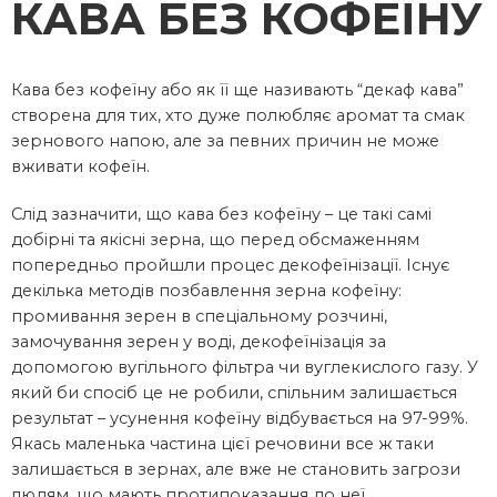
КАВА БЕЗ КОФЕЇНУ
Кава без кофеїну або як її ще називають “декаф кава”
створена для тих, хто дуже полюбляє аромат та смак
зернового напою, але за певних причин не може
вживати кофеїн.
Слід зазначити, що кава без кофеїну – це такі самі
добірні та якісні зерна, що перед обсмаженням
попередньо пройшли процес декофеїнізації. Існує
декілька методів позбавлення зерна кофеїну:
промивання зерен в спеціальному розчині,
замочування зерен у воді, декофеїнізація за
допомогою вугільного фільтра чи вуглекислого газу. У
який би спосіб це не робили, спільним залишається
результат – усунення кофеїну відбувається на 97-99%.
Якась маленька частина цієї речовини все ж таки
залишається в зернах, але вже не становить загрози
людям, що мають протипоказання до неї.