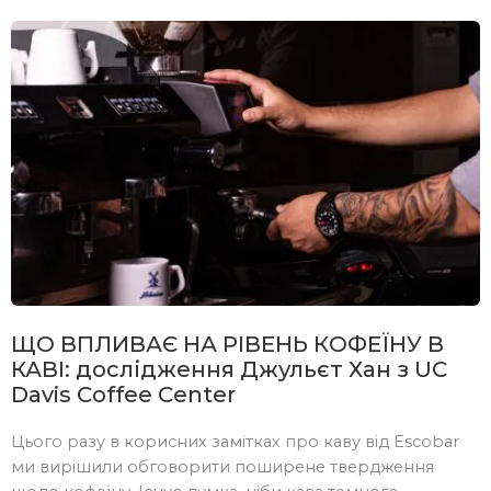
безпечно. Але блог дає можливість розповісти трішки
детальніше, тому маємо надію, що ця стаття буде
корисна тим, у кого ще залишились питання […]
ЩО ВПЛИВАЄ НА РІВЕНЬ КОФЕЇНУ В
КАВІ: дослідження Джульєт Хан з UC
Davis Coffee Center
Цього разу в корисних замітках про каву від Escobar
ми вирішили обговорити поширене твердження