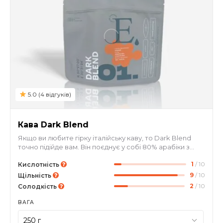
5.0 (4 відгуків)
Кава Dark Blend
Якщо ви любите гірку італійську каву, то Dark Blend
точно підійде вам. Він поєднує у собі 80% арабіки з
Бразилії та 20% робусти з В'єтнаму. Ця суміш
1
/ 10
вирізняється насиченим смаком кави без нав'язливої
Кислотність
кислотності, що робить її ідеальним вибором для
9
/ 10
Щільність
любителів гіркої кави з щільним та насиченим тілом. У
2
/ 10
Солодкість
смаку ви відчуєте насичений шоколад, який
переплітається з виразними нотками горіхової пасти.
ВАГА