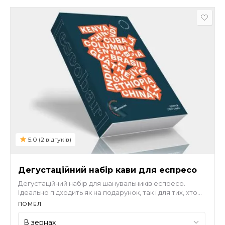
5.0 (2 відгуків)
Дегустаційний набір кави для еспресо
Дегустаційний набір для шанувальників еспресо.
Ідеально підходить як на подарунок, так і для тих, хто
хоче спробувати різноманіття
кави від Escobar
та
ПОМЕЛ
знайти свій улюблений. У складі – чотири сорти кави:
Guatemala Huehuetenango - 100г., Honduras Aruco -