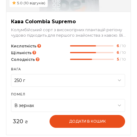
5.0 (10 відгуків)
Кава Colombia Supremo
Колумбійський сорт з високогірних плантацій регіону
чудово підходить для першого знайомства з кавою. Він
має неймовірно м'який смак з виразними нотами
6
/ 10
лісового горіха, молочного шоколаду та ніжної
Кислотність
карамелі, а також легкою кислинкою лимону та
6
/ 10
Щільність
сухофруктів. Мита обробка гарантує чистоту і якість
5
/ 10
Солодкість
кави, тому цей сорт задовольнить шукачів
збалансованого смаку в кожній чашці.
ВАГА
ПОМЕЛ
320
ДОДАТИ В КОШИК
₴