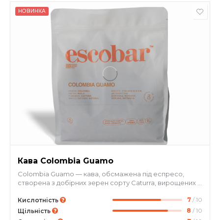
НОВИНКА
Кава Colombia Guamo
Colombia Guamo — кава, обсмажена під еспресо,
створена з добірних зерен сорту Caturra, вирощених у
департаменті Huila (Колумбія) на висоті 1750–2050 м
7
/ 10
над рівнем моря. Це регіональний specialty-лот від
Кислотність
невеликих сімейних фермерських господарств, де
8
/ 10
Щільність
прохолодний гірський клімат і вулканічні ґрунти