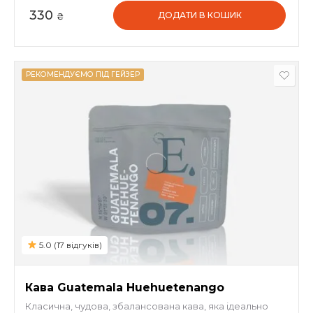
330
ДОДАТИ В КОШИК
₴
РЕКОМЕНДУЄМО ПІД ГЕЙЗЕР
5.0 (17 відгуків)
Кава Guatemala Huehuetenango
Класична, чудова, збалансована кава, яка ідеально