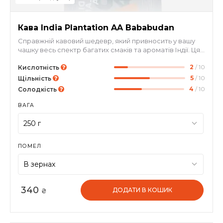
Кава India Plantation AA Bababudan
Справжній кавовий шедевр, який привносить у вашу
чашку весь спектр багатих смаків та ароматів Індії. Ця
країна – 5-ий за величиною експортер кави у світі. Тут
2
/ 10
також вирощують багато видів спецій, що надають каві
Кислотність
унікальний смаковий профіль. Сорт India Plantation AA
5
/ 10
Щільність
Bababudan пройшов миту обробку, що дозволяє
4
/ 10
Солодкість
зберегти унікальний природний смак зерен. Ми
рекомендуємо заварювати цю каву у джезві, щоб
ВАГА
сповна насолодитися насиченими нотами спецій,
лимону, сухофруктів та шоколаду.
ПОМЕЛ
340
ДОДАТИ В КОШИК
₴