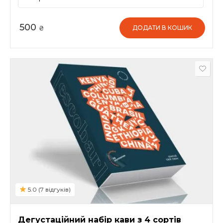
100г., Ethiopia Yirgacheffe Gr.4 - 100г. та Gustavo Espresso
- 100г. Рекомендуємо фіксувати враження після кожної
дегустації. Вага набору - 400 грамів.
500
ДОДАТИ В КОШИК
₴
5.0 (7 відгуків)
Дегустаційний набір кави з 4 сортів