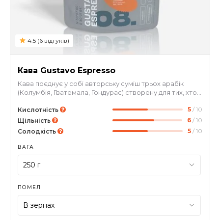
4.5 (6 відгуків)
Кава Gustavo Espresso
Кава поєднує у собі авторську суміш трьох арабік
(Колумбія, Гватемала, Гондурас) створену для тих, хто
цінує класичний смак кави з легкою гірчинкою та
5
/ 10
яскравим смаковим букетом з відтінками апельсина,
Кислотність
червоного яблука та шоколаду. Якщо шукаєте чашку
6
/ 10
Щільність
без вираженої кислотності, то цей варіант стане
5
/ 10
Солодкість
ідеальним вибором для вас.
ВАГА
ПОМЕЛ