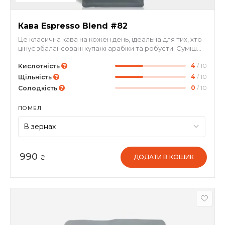
Кава Espresso Blend #82
Це класична кава на кожен день, ідеальна для тих, хто
цінує збалансовані купажі арабіки та робусти. Суміш
поєднує у собі якість з двох визнаних кавових країн –
4
/ 10
Бразилії та В'єтнаму. Кава середньої обсмажки з
Кислотність
відтінками грейпфрута, горіхів та молочного шоколаду.
4
/ 10
Щільність
0
/ 10
Солодкість
ПОМЕЛ
990
ДОДАТИ В КОШИК
₴