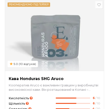
РЕКОМЕНДУЄМО ПІД ГЕЙЗЕР
5.0 (10 відгуків)
Кава Honduras SHG Aruco
Кооператив Aruco є важливим гравцем у виробництві
високоякісної кави. Він розташований в Копані –
одному з найвідоміших кавових регіонів Гондурасу, з
6
/ 10
високогірними грунтами та найширшим діапазоном
Кислотність
вологості та температури. Зерна звідти вирощуються
6
/ 10
Щільність
в надзвичайно важкодоступних територіях, частиною
4
/ 10
Солодкість