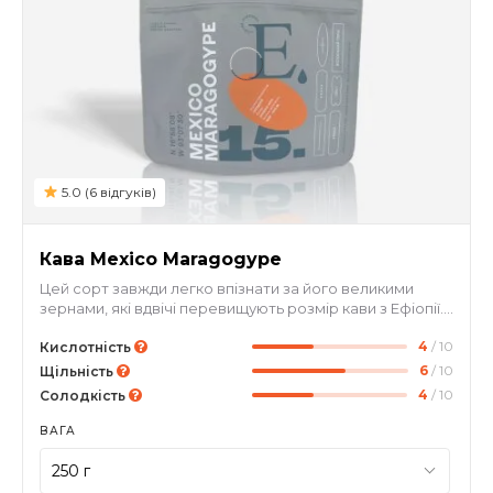
5.0 (6 відгуків)
Кава Mexico Maragogypе
Цей сорт завжди легко впізнати за його великими
зернами, які вдвічі перевищують розмір кави з Ефіопії.
Вирощування Mexico Maragogype – це справжній
4
/ 10
виклик, оскільки вона схильна до захворювань та часто
Кислотність
стає мішенню для шкідників. Проте, коли ви побачите
6
/ 10
Щільність
ці величезні зерна та відчуєте насичений смак какао
4
/ 10
Солодкість
та волоського горіху, ви зрозумієте, заради чого
фермери так старалися зберегти кожну зернину.Мита
ВАГА
обробка гарантує чистий і приємний смак. Mexico
Maragogype – кава, яка точно запам'ятається!