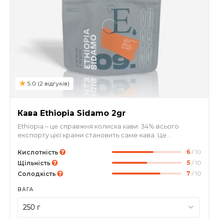
5.0 (2 відгуків)
Кава Ethiopia Sidamo 2gr
Ethiopia – це справжня колиска кави. 34% всього
експорту цієї країни становить саме кава. Це
високогірні зерна, які вирощуються на півдні країни, в
6
/ 10
умовах ідеального мікроклімату. Завдяки митій
Кислотність
обробці чашка виходить мʼякою, збалансованою та з
5
/ 10
Щільність
чудовою гармонією смакових ноток какао, бергамоту,
7
/ 10
Солодкість
ароматних білих квітів та тростинного цукру.
ВАГА