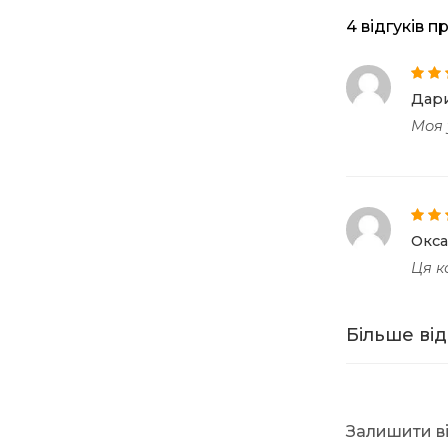
4 відгуків п
Оціне
Дар
з 5
Моя
Оціне
Окс
з 5
Ця к
Більше від
Залишити в