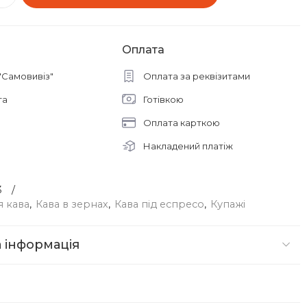
Оплата
"Самовивіз"
Оплата за реквізитами
та
Готівкою
Оплата карткою
Накладений платіж
3
я кава
,
Кава в зернах
,
Кава під еспресо
,
Купажі
 інформація