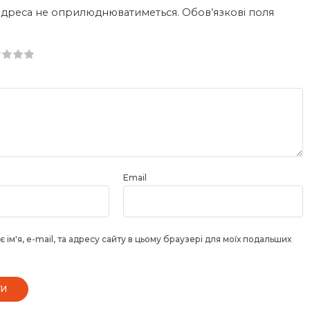
 адреса не оприлюднюватиметься.
Обов’язкові поля
5
5
5 зірок
ок
ок
ок
ок
Email
 ім'я, e-mail, та адресу сайту в цьому браузері для моїх подальших