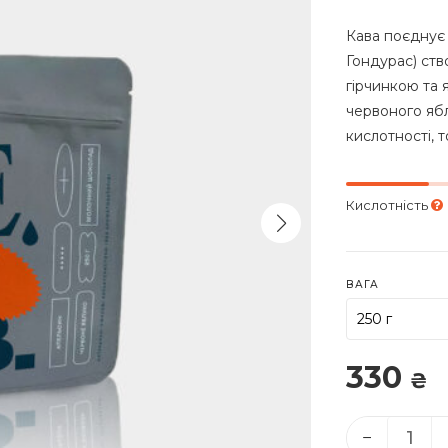
Кава поєднує 
Гондурас) ств
гірчинкою та 
червоного яб
кислотності, 
Кислотність
ВАГА
330
₴
−