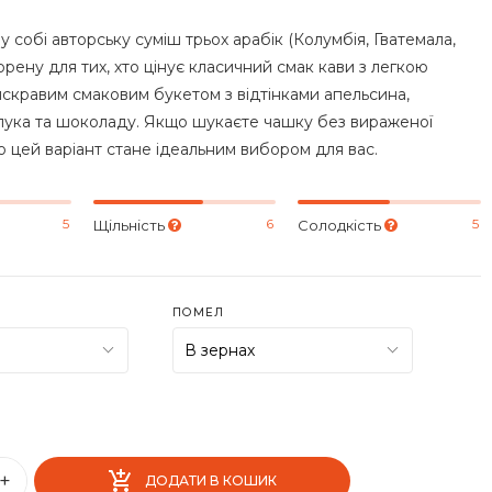
у собі авторську суміш трьох арабік (Колумбія, Гватемала,
орену для тих, хто цінує класичний смак кави з легкою
яскравим смаковим букетом з відтінками апельсина,
лука та шоколаду. Якщо шукаєте чашку без вираженої
то цей варіант стане ідеальним вибором для вас.
5
6
5
Щільність
Солодкість
ПОМЕЛ
+
ДОДАТИ В КОШИК