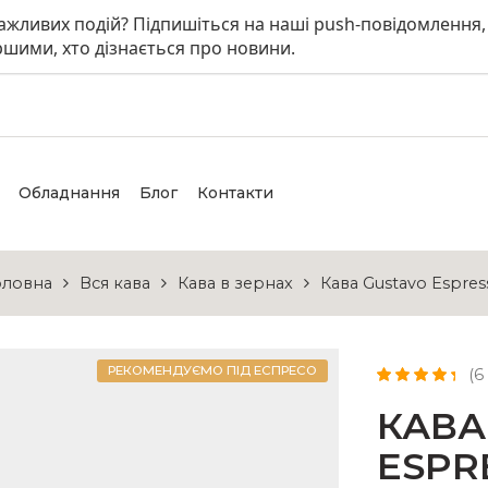
 важливих подій? Підпишіться на наші push-повідомлення,
шими, хто дізнається про новини.
Обладнання
Блог
Контакти
оловна
Вся кава
Кава в зернах
Кава Gustavo Espres
РЕКОМЕНДУЄМО ПІД ЕСПРЕСО
(
6
Рейтинг
4
КАВА
4.50
з 5 на
основі
опитування
ESPR
покупців