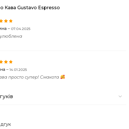
ро
Кава Gustavo Espresso
но в
5
ина
–
07.04.2025
 улюблена
но в
5
ана
–
14.01.2025
ава просто супер! Смакота
гуків
ідгук