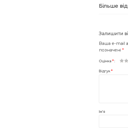
Більше від
Залишити в
Ваша e-mail
позначені
*
Оцінка
*
1
2 з
3 з 
4 з 
5 з 
Відгук
*
з
5
зір
зір
5
зір
зір
Ім'я