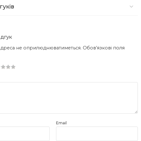
гуків
ідгук
 адреса не оприлюднюватиметься.
Обов’язкові поля
5
5
5 зірок
ок
ок
ок
ок
Email