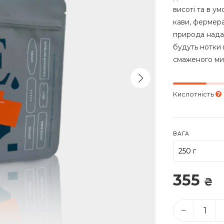
висоті та в у
кави, фермера
природа нада
будуть нотки 
смаженого ми
Кислотність
ВАГА
355
₴
−