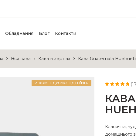
Обладнання
Блог
Контакти
на
Вся кава
Кава в зернах
Кава Guatemala Huehuet
РЕКОМЕНДУЄМО ПІД ГЕЙЗЕР
(
1
Рейтинг
9
5.00
КАВА
з 5 на основі
опитування
покупців
HUE
Класична, чуд
домашнього з