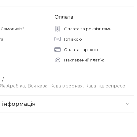
Оплата
"Самовивіз"
Оплата за реквізитами
та
Готівкою
Оплата карткою
Накладений платіж
0% Арабіка
,
Вся кава
,
Кава в зернах
,
Кава під еспресо
 інформація