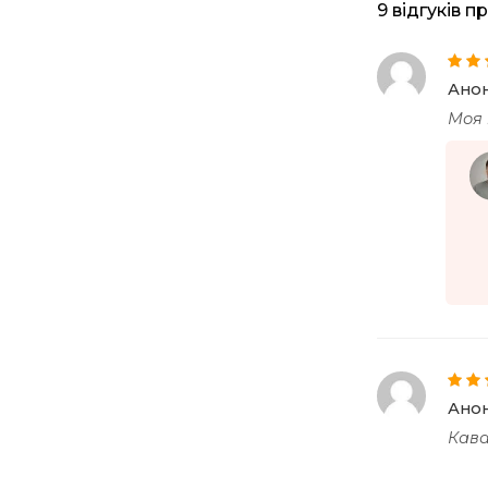
9 відгуків п
Оціне
Ано
з 5
Моя 
Оціне
Ано
з 5
Кава