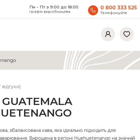
Пн - Пт з 9:00 до 18:00
0 800 333 525
графік виробництва
Телефонуйте
enango
7
відгуки)
 GUATEMALA
HUETENANGO
ова, збалансована кава, яка ідеально підходить для
аварювання. Вирощена в регіоні Huehuetenango на значній