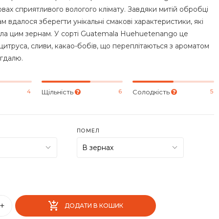
мовах сприятливого вологого клімату. Завдяки митій обробці
м вдалося зберегти унікальні смакові характеристики, які
ла цим зернам. У сорті Guatemala Huehuetenango це
цитруса, сливи, какао-бобів, що переплітаються з ароматом
гдалю.
4
6
5
Щільність
Солодкість
ПОМЕЛ
+
ДОДАТИ В КОШИК