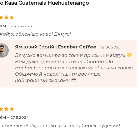
ро
Кава Guatemala Huehuetenango
но в
5
нім
–
06.06.2025
найулюбленіша кава! Дякую!
Ямковий Сергій
–
12.06.2025
Дякуємо вам щиро за такий приємний відгук!
Нам дуже приємно знати, що Guatemala
Huehuetenango стала вашою улюбленою кавою.
Обіцяємо й надалі тішити вас лише
найкращими смаками
но в
5
нім
–
27.11.2024
 смачнюча! Якраз така як хотіла) Сервіс чудовий!