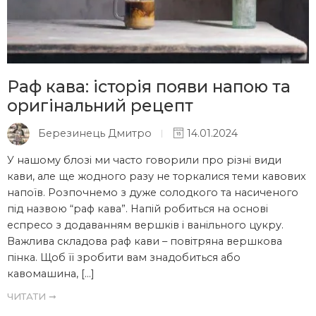
Раф кава: історія появи напою та
оригінальний рецепт
Березинець Дмитро
14.01.2024
У нашому блозі ми часто говорили про різні види
кави, але ще жодного разу не торкалися теми кавових
напоїв. Розпочнемо з дуже солодкого та насиченого
під назвою “раф кава”. Напій робиться на основі
еспресо з додаванням вершків і ванільного цукру.
Важлива складова раф кави – повітряна вершкова
пінка. Щоб її зробити вам знадобиться або
кавомашина, […]
ЧИТАТИ ➞