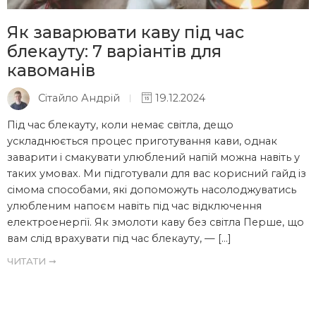
Як заварювати каву під час
блекауту: 7 варіантів для
кавоманів
Сітайло Андрій
19.12.2024
Під час блекауту, коли немає світла, дещо
ускладнюється процес приготування кави, однак
заварити і смакувати улюблений напій можна навіть у
таких умовах. Ми підготували для вас корисний гайд із
сімома способами, які допоможуть насолоджуватись
улюбленим напоєм навіть під час відключення
електроенергії. Як змолоти каву без світла Перше, що
вам слід врахувати під час блекауту, — […]
ЧИТАТИ ➞