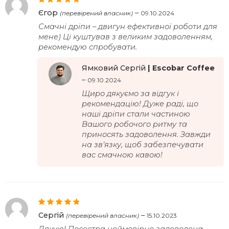
Оцінено в
5
Єгор
–
(перевірений власник)
09.10.2024
з 5
Смачні дріпи – двигун ефективної роботи для
мене) Ці куштував з великим задоволенням,
рекомендую спробувати.
Ямковий Сергій
–
09.10.2024
Щиро дякуємо за відгук і
рекомендацію! Дуже раді, що
наші дріпи стали частиною
Вашого робочого ритму та
приносять задоволення. Завжди
на зв’язку, щоб забезпечувати
вас смачною кавою!
Оцінено в
5
Сергій
–
(перевірений власник)
15.10.2023
з 5
Дякую! Посестра неймовірно задоволена.