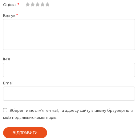
Оцінка
*
1
2 з
3 з 5
4 з 5
5 з 5 зірок
Відгук
*
з
5
зірок
зірок
5
зірок
зірок
Ім'я
Email
Зберегти моє ім'я, e-mail, та адресу сайту в цьому браузері для
моїх подальших коментарів.