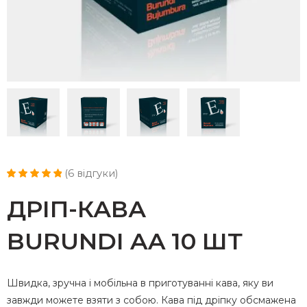
(
6
відгуки)
Рейтинг
3
5.00
з 5 на основі
ДРІП-КАВА
опитування
покупців
BURUNDI AA 10 ШТ
Швидка, зручна і мобільна в приготуванні кава, яку ви
завжди можете взяти з собою.
Кава під дріпку
обсмажена