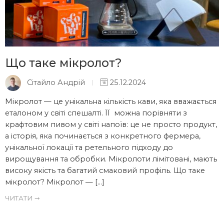
Що таке мікролот?
Сітайло Андрій
25.12.2024
Мікролот — це унікальна кількість кави, яка вважається
еталоном у світі спешалті. ЇЇ можна порівняти з
крафтовим пивом у світі напоїв: це не просто продукт,
а історія, яка починається з конкретного фермера,
унікальної локації та ретельного підходу до
вирощування та обробки. Мікролоти лімітовані, мають
високу якість та багатий смаковий профіль. Що таке
мікролот? Мікролот — […]
ЧИТАТИ ➞