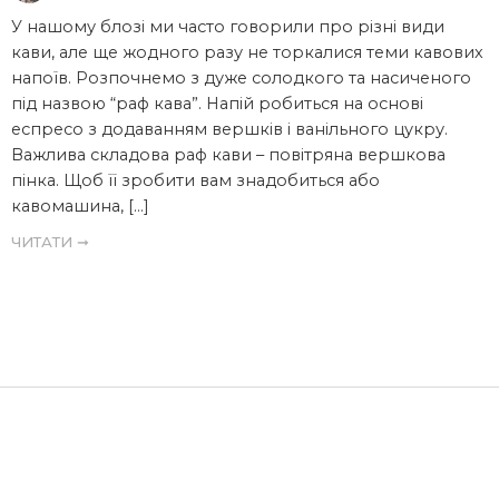
У нашому блозі ми часто говорили про різні види
кави, але ще жодного разу не торкалися теми кавових
напоїв. Розпочнемо з дуже солодкого та насиченого
під назвою “раф кава”. Напій робиться на основі
еспресо з додаванням вершків і ванільного цукру.
Важлива складова раф кави – повітряна вершкова
пінка. Щоб її зробити вам знадобиться або
кавомашина, […]
ЧИТАТИ ➞