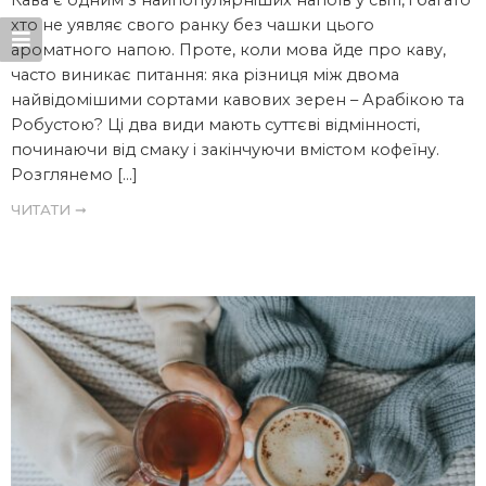
Кава є одним з найпопулярніших напоїв у світі, і багато
хто не уявляє свого ранку без чашки цього
ароматного напою. Проте, коли мова йде про каву,
часто виникає питання: яка різниця між двома
найвідомішими сортами кавових зерен – Арабікою та
Робустою? Ці два види мають суттєві відмінності,
починаючи від смаку і закінчуючи вмістом кофеїну.
Розглянемо […]
ЧИТАТИ ➞