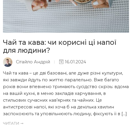
Чай та кава: чи корисні ці напої
для людини?
Сітайло Андрій
16.01.2024
Чай та кава – це дві базовані, але дуже різні культури,
які завжди йдуть по життю паралельно. Вже багато
років вони впевнено тримають сусідство скрізь: вдома
на вашій кухні, в меню закладів харчування, в
стильових сучасних кавʼярнях та чайних. Це
антистресові напої, які хоча б на декілька хвилин
заспокоюють та уповільнюють людину, фіксують її в […]
ЧИТАТИ ➞