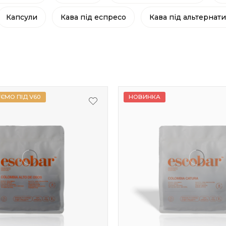
Капсули
Кава під еспресо
Кава під альтернат
ЄМО ПІД V60
НОВИНКА