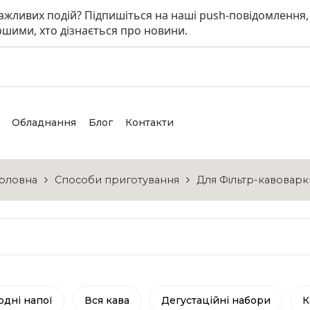
 важливих подій? Підпишіться на наші push-повідомлення,
шими, хто дізнається про новини.
Обладнання
Блог
Контакти
Головна
Способи приготування
Для Фільтр-кавоварк
одні напої
Вся кава
Дегустаційні набори
К