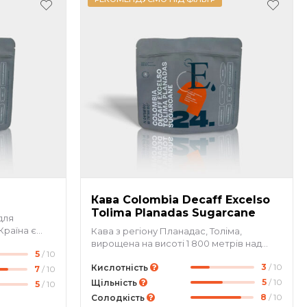
Кава Colombia Decaff Excelso
Tolima Planadas Sugarcane
для
Країна є
Кава з регіону Планадас, Толіма,
 світі,
вирощена на висоті 1 800 метрів над
5
/ 10
ту. Brasil
рівнем моря, вражає своєю
 тих, хто
3
/ 10
збалансованістю й солодким смаковим
Кислотність
7
/ 10
 з
профілем. У чашці — відтінки
5
/ 10
Щільність
5
/ 10
ерно
коричневого цукру, какао, червоного
8
/ 10
Солодкість
 першого
яблука та сухофруктів, що створюють