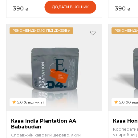
ДОДАТИ В КОШИК
390
390
₴
₴
РЕКОМЕНДУЄМО ПІД ДЖЕЗВУ
РЕКОМЕНДУ
5.0 (6 відгуків)
5.0 (10 від
Кава India Plantation AA
Кава Hon
Bababudan
Кооператив
у виробницт
Справжній кавовий шедевр, який