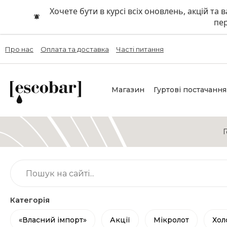
Хочете бути в курсі всіх оновлень, акцій та
пер
Про нас
Оплата та доставка
Часті питання
Магазин
Гуртові постачання
Категорія
«Власний імпорт»
Акції
Мікролот
Хол