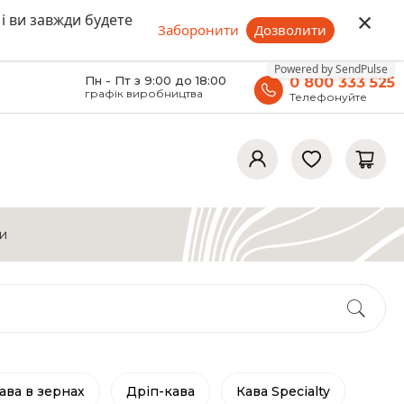
×
 і ви завжди будете
Заборонити
Дозволити
Powered by SendPulse
Пн - Пт з 9:00 до 18:00
0 800 333 525
графік виробництва
Телефонуйте
и
ава в зернах
Дріп-кава
Кава Specialty