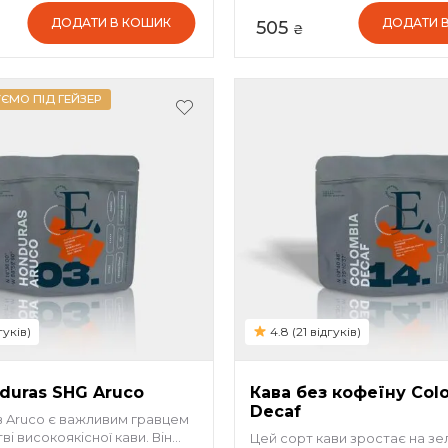
ДОДАТИ В КОШИК
ДОДАТИ 
505
₴
ЄМО ПІД ГЕЙЗЕР
гуків)
4.8 (21 відгуків)
duras SHG Aruco
Кава без кофеїну Col
Decaf
 Aruco є важливим гравцем
ві високоякісної кави. Він
Цей сорт кави зростає на зе