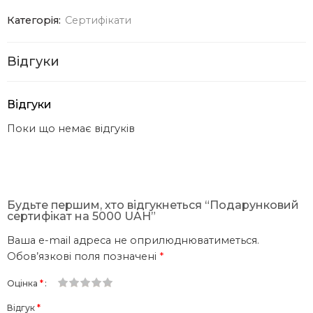
Категорія:
Сертифікати
Відгуки
Відгуки
Поки що немає відгуків
Будьте першим, хто відгукнеться “Подарунковий
сертифікат на 5000 UAH”
Ваша e-mail адреса не оприлюднюватиметься.
Обов’язкові поля позначені
*
Оцінка
*
1
2 з
3 з 5
4 з 5
5 з 5 зірок
Відгук
*
з
5
зірок
зірок