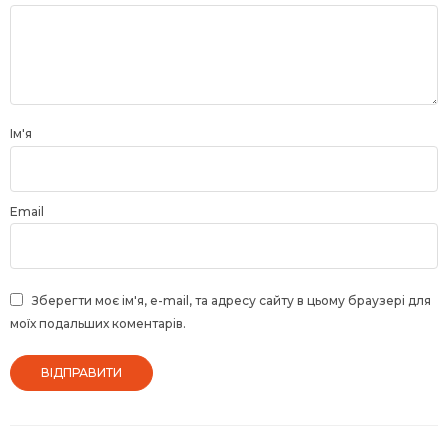
5
зірок
зірок
Ім'я
Email
Зберегти моє ім'я, e-mail, та адресу сайту в цьому браузері для
моїх подальших коментарів.