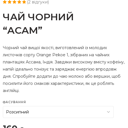
(
2
відгуки)
Рейтинг
1
5.00
з 5 на основі
ЧАЙ ЧОРНИЙ
опитування
покупця
“АСАМ”
Чорний чай вищої якості, виготовлений із молодих
листочків сорту Orange Pekoe 1, зібраних на чайних
плантаціях Ассама, Індія. Завдяки високому вмісту кофеїну,
напій ідеально тонізує та заряджає енергією впродовж
дня. Спробуйте додати до чаю молоко або вершки, щоб
посилити його смакові характеристики, як це роблять
англійці.
ФАСУВАННЯ