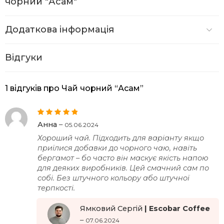
чорний "Асам"
Додаткова інформація
Відгуки
1 відгуків про
Чай чорний “Асам”
Оцінено в
5
Анна
–
05.06.2024
з 5
Хороший чай. Підходить для варіанту якщо
приїлися добавки до чорного чаю, навіть
бергамот – бо часто він маскує якість напою
для деяких виробників. Цей смачний сам по
собі. Без штучного кольору або штучної
терпкості.
Ямковий Сергій
–
07.06.2024