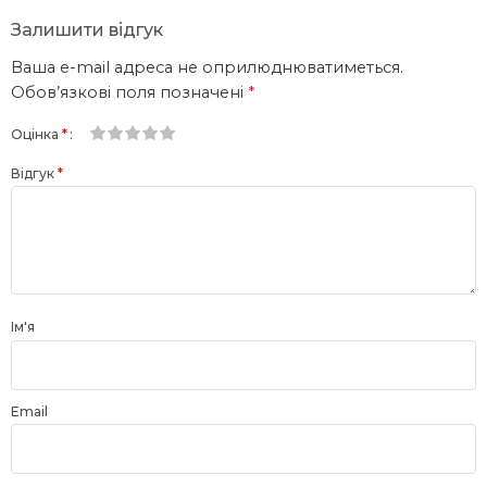
Залишити відгук
Ваша e-mail адреса не оприлюднюватиметься.
Обов’язкові поля позначені
*
Оцінка
*
1
2 з
3 з 5
4 з 5
5 з 5 зірок
Відгук
*
з
5
зірок
зірок
5
зірок
зірок
Ім'я
Email