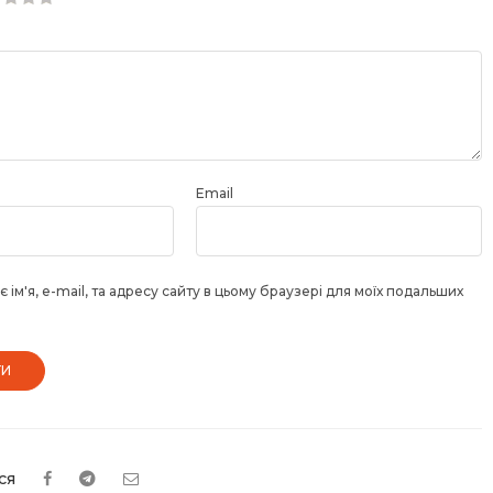
5
5
5 зірок
ок
ок
ок
ок
Email
 ім'я, e-mail, та адресу сайту в цьому браузері для моїх подальших
ся