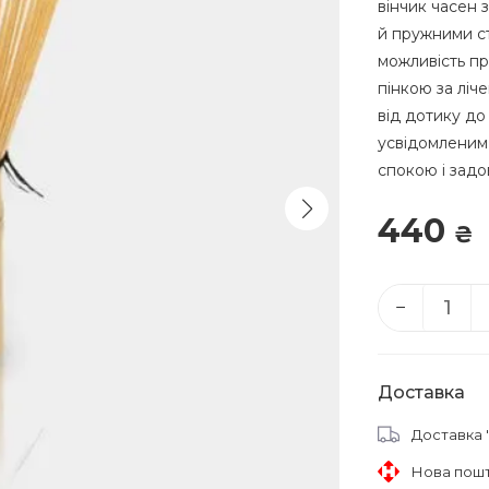
вінчик часен
й пружними ст
можливість пр
пінкою за ліч
від дотику до
усвідомленим
спокою і задо
440
₴
−
Доставка
Доставка 
Нова пош