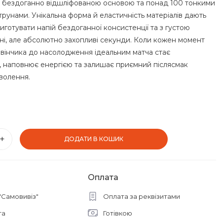
 з бездоганно відшліфованою основою та понад 100 тонкими
рунами. Унікальна форма й еластичність матеріалів дають
иготувати напій бездоганної консистенції та з густою
ені, але абсолютно захопливі секунди. Коли кожен момент
 вінчика до насолодження ідеальним матча стає
, наповнює енергією та залишає приємний післясмак
волення.
+
ДОДАТИ В КОШИК
Оплата
"Самовивіз"
Оплата за реквізитами
та
Готівкою