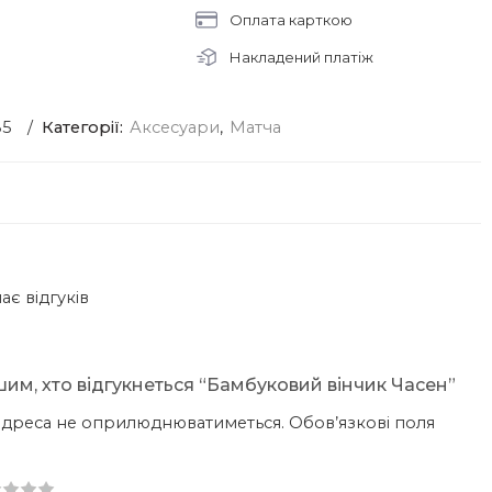
Оплата карткою
Накладений платіж
85
Категорії:
Аксесуари
,
Матча
є відгуків
им, хто відгукнеться “Бамбуковий вінчик Часен”
 адреса не оприлюднюватиметься.
Обов’язкові поля