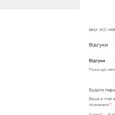
SKU:
ACC-46
Відгуки
Відгуки
Поки що нема
Будьте перш
Ваша e-mail
позначені
*
Оцінка
*